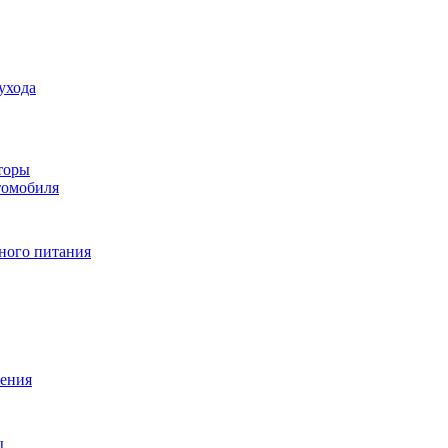
ухода
торы
томобиля
ного питания
ения
ы