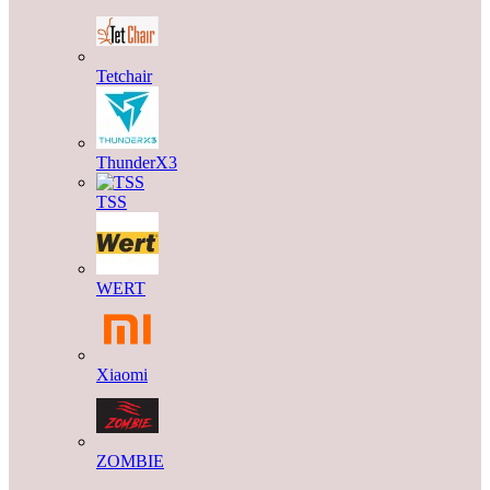
Tetchair
ThunderX3
TSS
WERT
Xiaomi
ZOMBIE