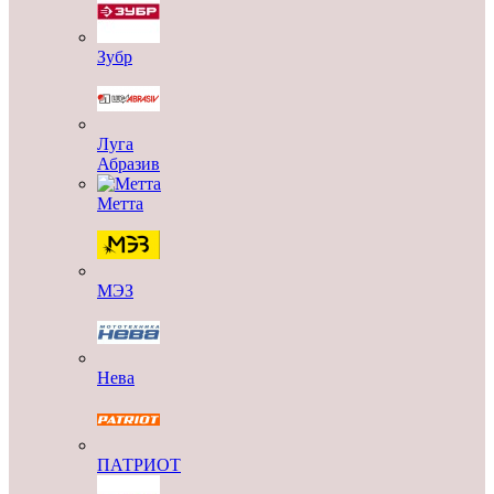
Зубр
Луга
Абразив
Метта
МЭЗ
Нева
ПАТРИОТ