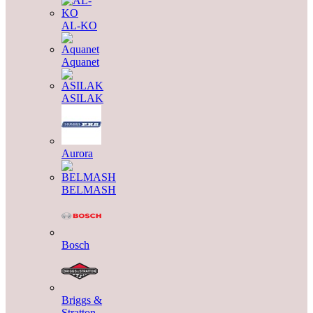
AL-KO
Aquanet
ASILAK
Aurora
BELMASH
Bosch
Briggs &
Stratton