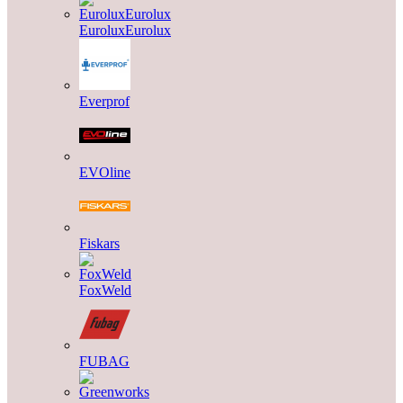
EuroluxEurolux
Everprof
EVOline
Fiskars
FoxWeld
FUBAG