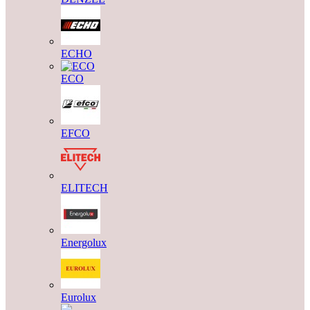
ECHO
ECO
EFCO
ELITECH
Energolux
Eurolux