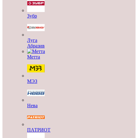
Зубр
Луга
Абразив
Метта
МЭЗ
Нева
ПАТРИОТ