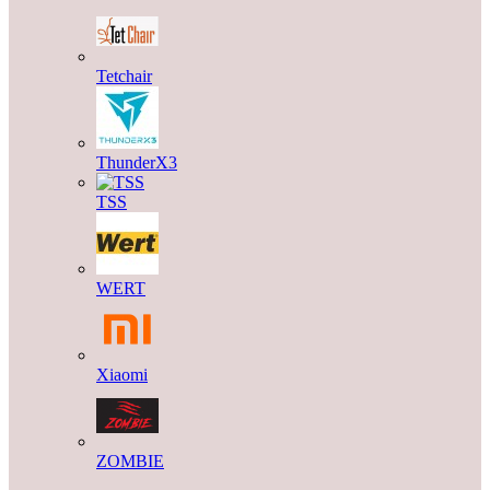
Tetchair
ThunderX3
TSS
WERT
Xiaomi
ZOMBIE