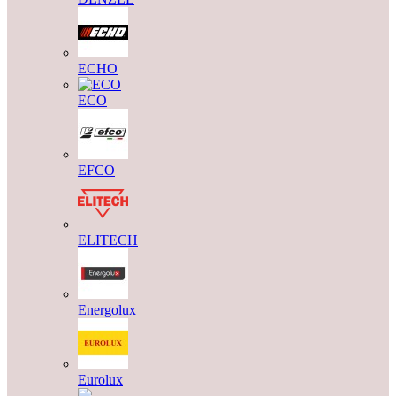
ECHO
ECO
EFCO
ELITECH
Energolux
Eurolux