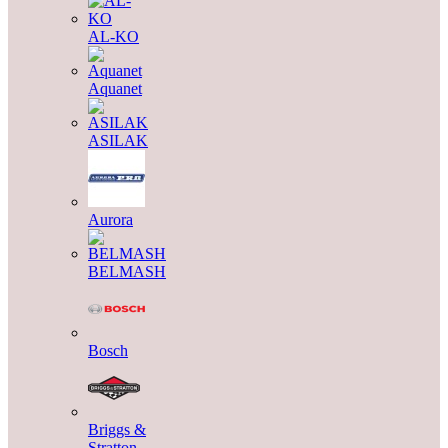
AL-KO
Aquanet
ASILAK
Aurora
BELMASH
Bosch
Briggs &
Stratton