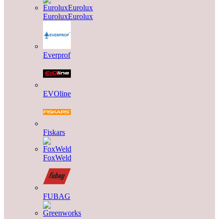
EuroluxEurolux
Everprof
EVOline
Fiskars
FoxWeld
FUBAG