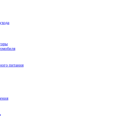
ухода
торы
томобиля
ного питания
ения
ы