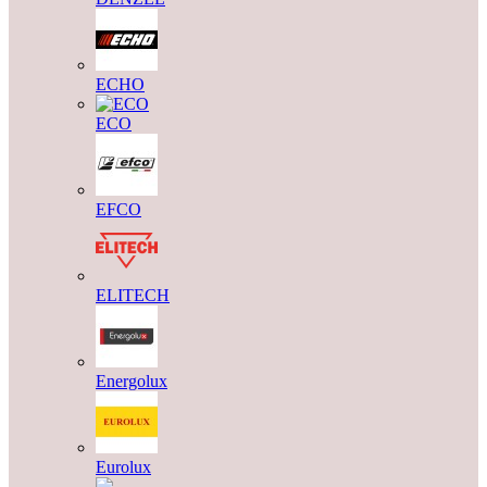
ECHO
ECO
EFCO
ELITECH
Energolux
Eurolux