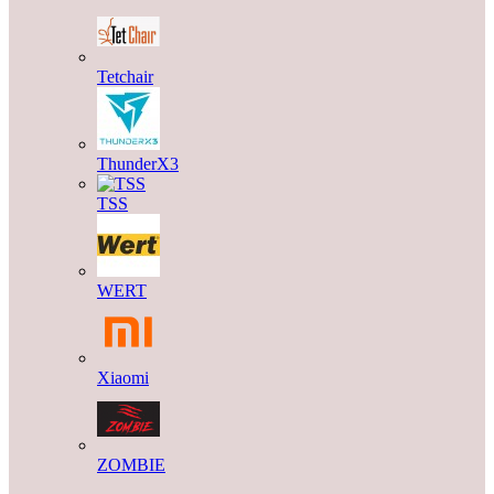
Tetchair
ThunderX3
TSS
WERT
Xiaomi
ZOMBIE