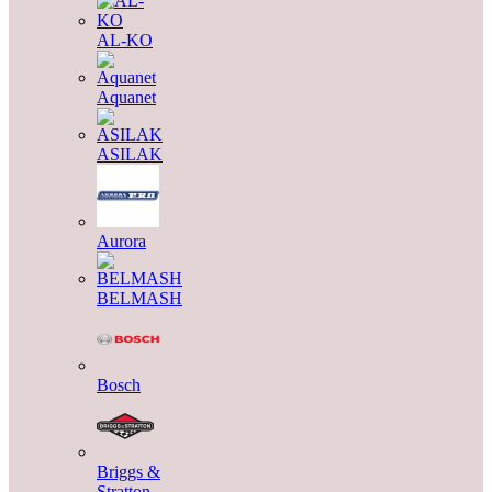
AL-KO
Aquanet
ASILAK
Aurora
BELMASH
Bosch
Briggs &
Stratton