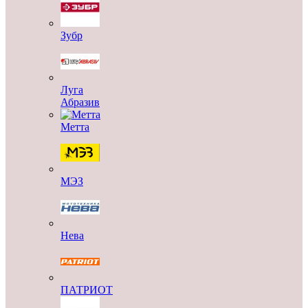
Зубр
Луга
Абразив
Метта
МЭЗ
Нева
ПАТРИОТ