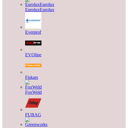
EuroluxEurolux
Everprof
EVOline
Fiskars
FoxWeld
FUBAG