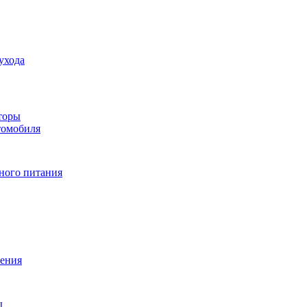
ухода
торы
томобиля
ного питания
ения
ы