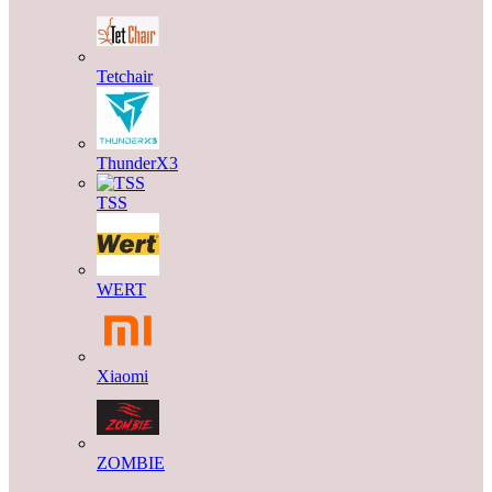
Tetchair
ThunderX3
TSS
WERT
Xiaomi
ZOMBIE