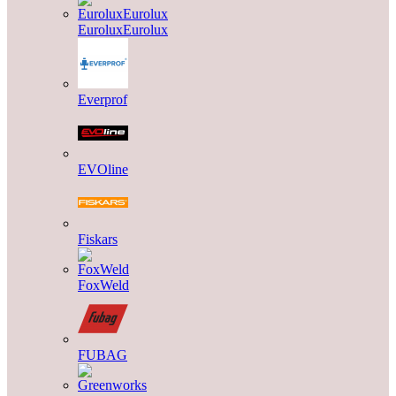
EuroluxEurolux
Everprof
EVOline
Fiskars
FoxWeld
FUBAG