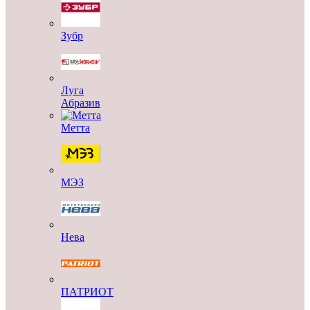
Зубр
Луга
Абразив
Метта
МЭЗ
Нева
ПАТРИОТ