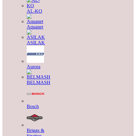
AL-KO
Aquanet
ASILAK
Aurora
BELMASH
Bosch
Briggs &
Stratton