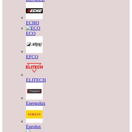
ECHO
ECO
EFCO
ELITECH
Energolux
Eurolux