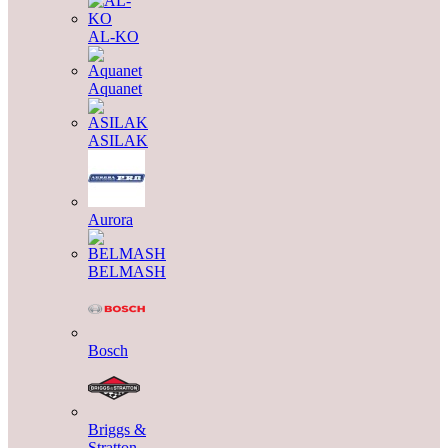
AL-KO
Aquanet
ASILAK
Aurora
BELMASH
Bosch
Briggs &
Stratton