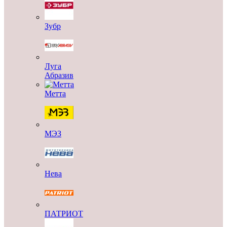
Зубр
Луга
Абразив
Метта
МЭЗ
Нева
ПАТРИОТ