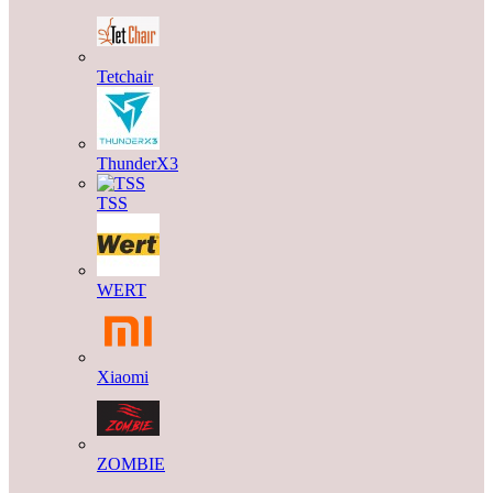
Tetchair
ThunderX3
TSS
WERT
Xiaomi
ZOMBIE