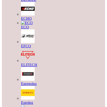
ECHO
ECO
EFCO
ELITECH
Energolux
Eurolux