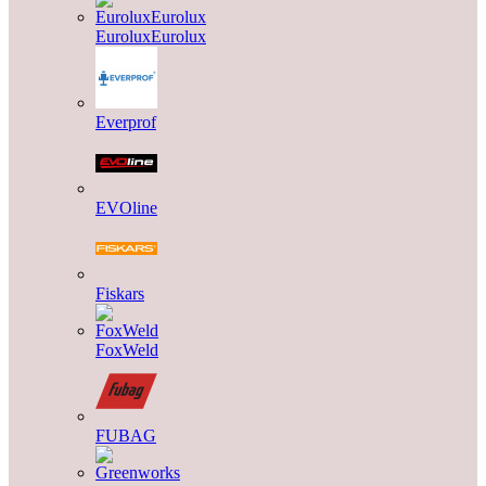
EuroluxEurolux
Everprof
EVOline
Fiskars
FoxWeld
FUBAG