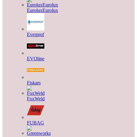
EuroluxEurolux
Everprof
EVOline
Fiskars
FoxWeld
FUBAG