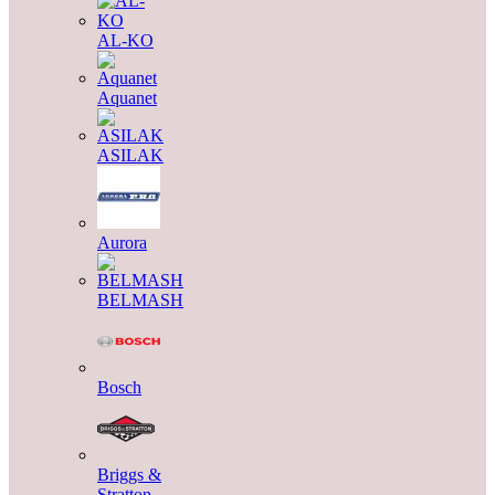
AL-KO
Aquanet
ASILAK
Aurora
BELMASH
Bosch
Briggs &
Stratton