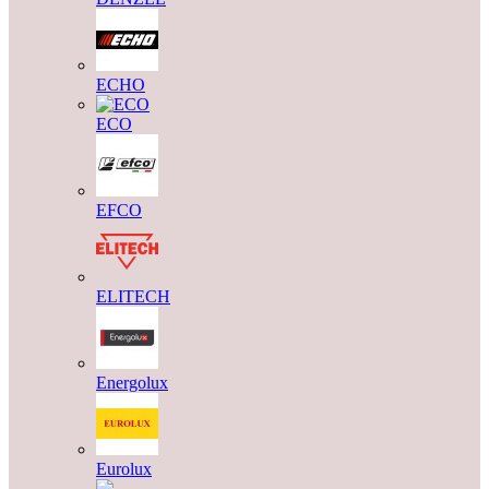
ECHO
ECO
EFCO
ELITECH
Energolux
Eurolux