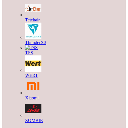
Tetchair
ThunderX3
TSS
WERT
Xiaomi
ZOMBIE