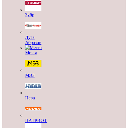
Зубр
Луга
Абразив
Метта
МЭЗ
Нева
ПАТРИОТ