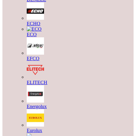
ECHO
ECO
EFCO
ELITECH
Energolux
Eurolux