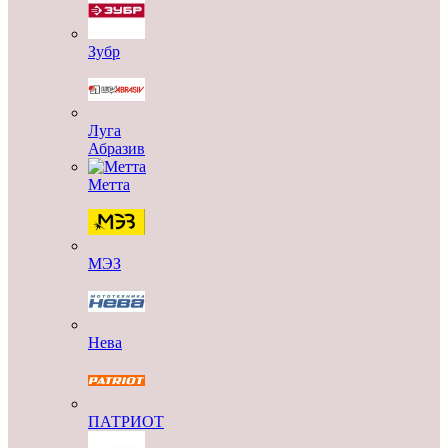
Зубр
Луга
Абразив
Метта
МЭЗ
Нева
ПАТРИОТ