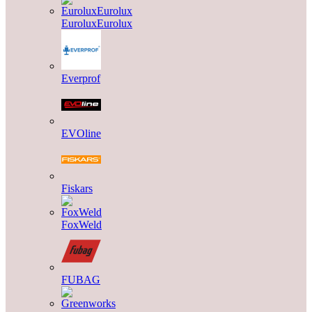
EuroluxEurolux
Everprof
EVOline
Fiskars
FoxWeld
FUBAG