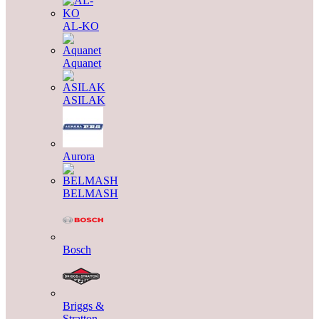
AL-KO
Aquanet
ASILAK
Aurora
BELMASH
Bosch
Briggs &
Stratton