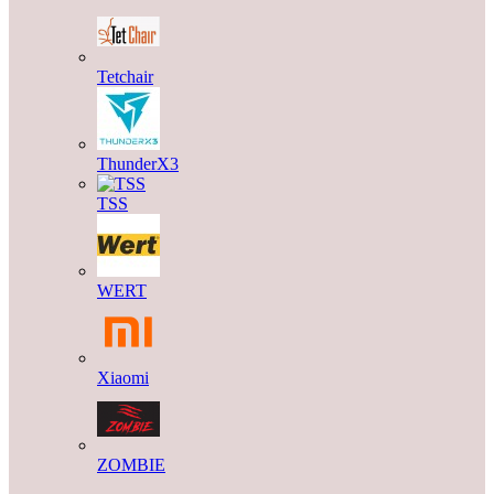
Tetchair
ThunderX3
TSS
WERT
Xiaomi
ZOMBIE