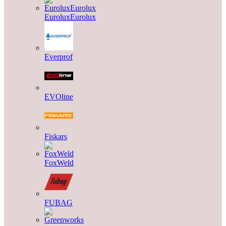
EuroluxEurolux
Everprof
EVOline
Fiskars
FoxWeld
FUBAG