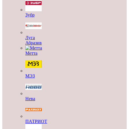
Зубр
Луга
Абразив
Метта
МЭЗ
Нева
ПАТРИОТ