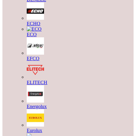
ECHO
ECO
EFCO
ELITECH
Energolux
Eurolux