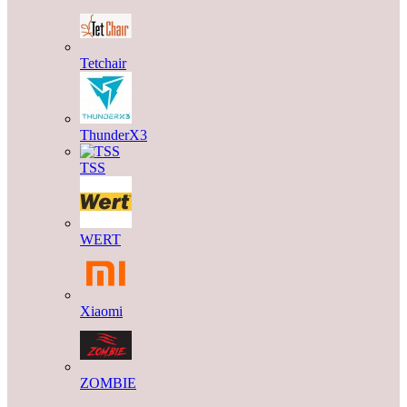
Tetchair
ThunderX3
TSS
WERT
Xiaomi
ZOMBIE