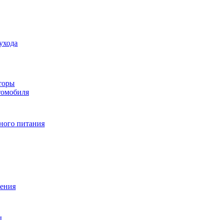
ухода
торы
томобиля
ного питания
ения
ы